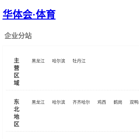
华体会·体育
企业分站
主
黑龙江
哈尔滨
牡丹江
营
区
域
东
黑龙江
哈尔滨
齐齐哈尔
鸡西
鹤岗
双鸭
北
地
区