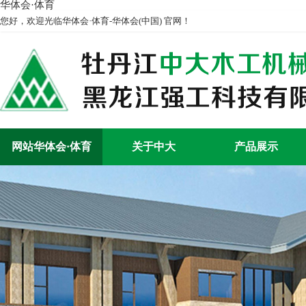
华体会·体育
您好，欢迎光临华体会·体育-华体会(中国) 官网！
网站华体会·体育
关于中大
产品展示