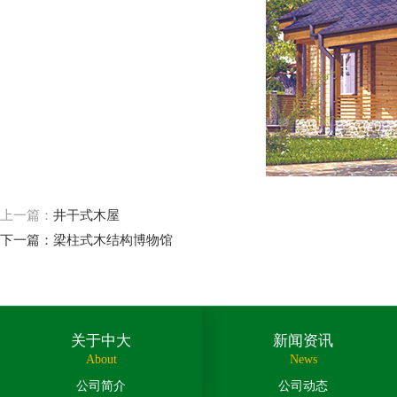
上一篇：
井干式木屋
下一篇：
梁柱式木结构博物馆
关于中大
新闻资讯
About
News
公司简介
公司动态